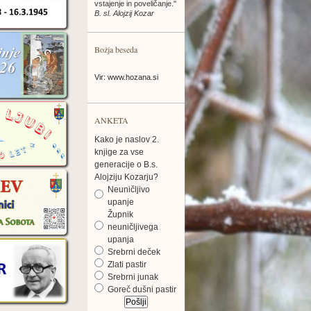
vstajenje in poveličanje."
B. sl. Alojzij Kozar
Božja beseda
Vir: www.hozana.si
ANKETA
Kako je naslov 2.
knjige za vse
generacije o B.s.
Alojziju Kozarju?
Neuničljivo
upanje
Župnik
neuničljivega
upanja
Srebrni deček
Zlati pastir
Srebrni junak
Goreč dušni pastir