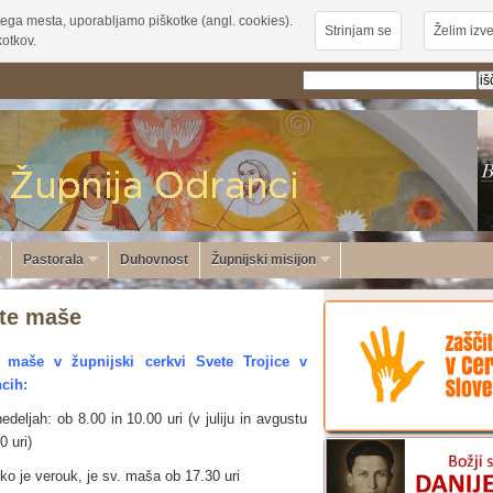
ega mesta, uporabljamo piškotke (angl. cookies).
Strinjam se
Želim izve
otkov.
Pastorala
Duhovnost
Župnijski misijon
te maše
 maše v župnijski cerkvi Svete Trojice v
cih:
edeljah: ob 8.00 in 10.00 uri (v juliju in avgustu
0 uri)
 ko je verouk, je sv. maša ob 17.30 uri