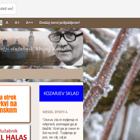
deti več
A
A+
A++
Dodaj med priljubljene!
MISEL DNEVA
"Jezus zla in trpljenja ni
odpravil, pomagal ga je
blažiti. Vzel ga je nase in
šel na križ. Trpljenje je
pot, ne cilj, cilj je