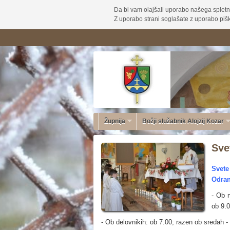
Da bi vam olajšali uporabo našega spletn
Z uporabo strani soglašate z uporabo pišk
Župnija
Božji služabnik Alojzij Kozar
Sve
Svete
Odran
- Ob n
ob 9.0
- Ob delovnikih: ob 7.00; razen ob sredah -