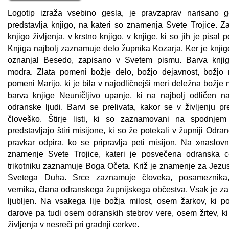
Logotip izraža vsebino gesla, je pravzaprav narisano g
predstavlja knjigo, na kateri so znamenja Svete Trojice. Z
knjigo življenja, v krstno knjigo, v knjige, ki so jih je pisal 
Knjiga najbolj zaznamuje delo župnika Kozarja. Ker je knjige
oznanjal Besedo, zapisano v Svetem pismu. Barva knjig
modra. Zlata pomeni božje delo, božjo dejavnost, božjo 
pomeni Marijo, ki je bila v najodličnejši meri deležna božje m
barva knjige Neuničljivo upanje, ki na najbolj odličen na
odranske ljudi. Barvi se prelivata, kakor se v življenju pr
človeško. Štirje listi, ki so zaznamovani na spodnjem
predstavljajo štiri misijone, ki so že potekali v župniji Odranc
pravkar odpira, ko se pripravlja peti misijon. Na »naslovn
znamenje Svete Trojice, kateri je posvečena odranska 
trikotniku zaznamuje Boga Očeta. Križ je znamenje za Jezus
Svetega Duha. Srce zaznamuje človeka, posameznika
vernika, člana odranskega župnijskega občestva. Vsak je za
ljubljen. Na vsakega lije božja milost, osem žarkov, ki p
darove pa tudi osem odranskih stebrov vere, osem žrtev, ki
življenja v nesreči pri gradnji cerkve.