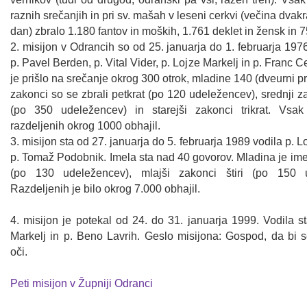
raznih srečanjih in pri sv. mašah v leseni cerkvi (večina dvakrat
dan) zbralo 1.180 fantov in moških, 1.761 deklet in žensk in 7
2. misijon v Odrancih so od 25. januarja do 1. februarja 1976 
p. Pavel Berden, p. Vital Vider, p. Lojze Markelj in p. Franc 
je prišlo na srečanje okrog 300 otrok, mladine 140 (dveurni p
zakonci so se zbrali petkrat (po 120 udeležencev), srednji zak
(po 350 udeležencev) in starejši zakonci trikrat. Vsa
razdeljenih okrog 1000 obhajil.
3. misijon sta od 27. januarja do 5. februarja 1989 vodila p. L
p. Tomaž Podobnik. Imela sta nad 40 govorov. Mladina je ime
(po 130 udeležencev), mlajši zakonci štiri (po 150 u
Razdeljenih je bilo okrog 7.000 obhajil.
4. misijon je potekal od 24. do 31. januarja 1999. Vodila s
Markelj in p. Beno Lavrih. Geslo misijona: Gospod, da bi 
oči.
Peti misijon v Župniji Odranci