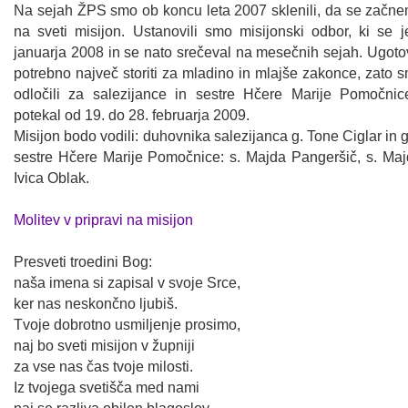
Na sejah ŽPS smo ob koncu leta 2007 sklenili, da se začnem
na sveti misijon. Ustanovili smo misijonski odbor, ki se j
januarja 2008 in se nato srečeval na mesečnih sejah. Ugotov
potrebno največ storiti za mladino in mlajše zakonce, zato
odločili za salezijance in sestre Hčere Marije Pomočnic
potekal od 19. do 28. februarja 2009.
Misijon bodo vodili: duhovnika salezijanca g. Tone Ciglar in g
sestre Hčere Marije Pomočnice: s. Majda Pangeršič, s. Majd
Ivica Oblak.
Molitev v pripravi na misijon
Presveti troedini Bog:
naša imena si zapisal v svoje Srce,
ker nas neskončno ljubiš.
Tvoje dobrotno usmiljenje prosimo,
naj bo sveti misijon v župniji
za vse nas čas tvoje milosti.
Iz tvojega svetišča med nami