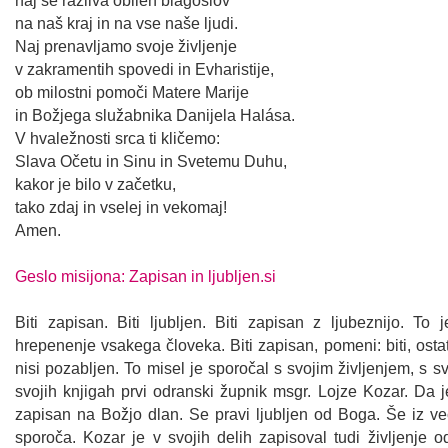
naj se razliva obilen blagoslov
na naš kraj in na vse naše ljudi.
Naj prenavljamo svoje življenje
v zakramentih spovedi in Evharistije,
ob milostni pomoči Matere Marije
in Božjega služabnika Danijela Halása.
V hvaležnosti srca ti kličemo:
Slava Očetu in Sinu in Svetemu Duhu,
kakor je bilo v začetku,
tako zdaj in vselej in vekomaj!
Amen.
Geslo misijona: Zapisan in ljubljen.si
Biti zapisan. Biti ljubljen. Biti zapisan z ljubeznijo. To j
hrepenenje vsakega človeka. Biti zapisan, pomeni: biti, osta
nisi pozabljen. To misel je sporočal s svojim življenjem, s s
svojih knjigah prvi odranski župnik msgr. Lojze Kozar. Da 
zapisan na Božjo dlan. Se pravi ljubljen od Boga. Še iz ve
sporoča. Kozar je v svojih delih zapisoval tudi življenje od