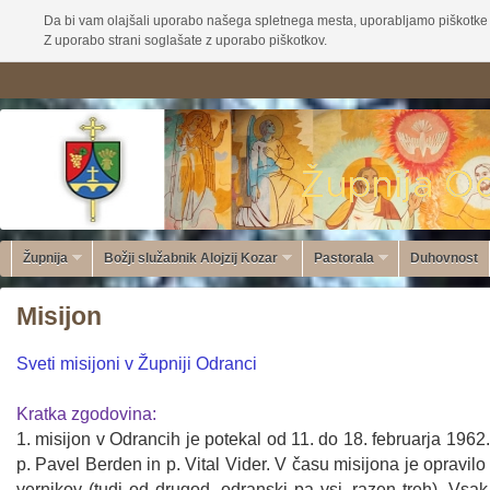
Da bi vam olajšali uporabo našega spletnega mesta, uporabljamo piškotke 
Z uporabo strani soglašate z uporabo piškotkov.
Župnija
Božji služabnik Alojzij Kozar
Pastorala
Duhovnost
Misijon
Sveti misijoni v Župniji Odranci
Kratka zgodovina:
1. misijon v Odrancih je potekal od 11. do 18. februarja 1962.
p. Pavel Berden in p. Vital Vider. V času misijona je opravil
vernikov (tudi od drugod, odranski pa vsi, razen treh). Vsa