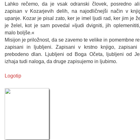
Lahko rečemo, da je vsak odranski človek, posredno al
zapisan v Kozarjevih delih, na najodličnejši način v knjig
upanje. Kozar je pisal zato, ker je imel ljudi rad, ker jim je ž
je želel, kot je sam povedal »ljudi dvigniti, jih oplemenititi
malo boljše.«
Misijon je priložnost, da se zavemo te velike in pomembne r
zapisani in ljubljeni. Zapisani v krstno knjigo, zapisan
prebodeno dlan. Ljubljeni od Boga Očeta, ljubljeni od Je
izhaja tudi naloga, da druge zapisujemo in ljubimo.
Logotip